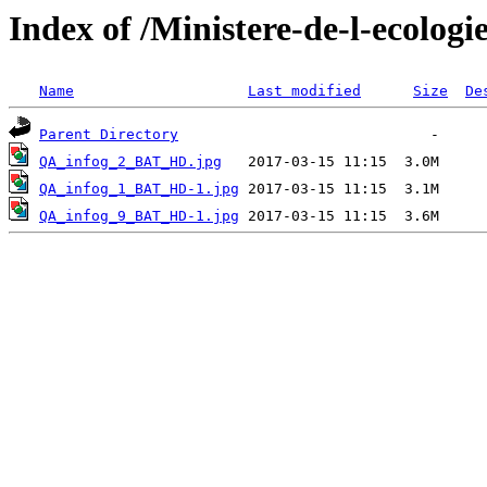
Index of /Ministere-de-l-ecologi
Name
Last modified
Size
De
Parent Directory
QA_infog_2_BAT_HD.jpg
QA_infog_1_BAT_HD-1.jpg
QA_infog_9_BAT_HD-1.jpg