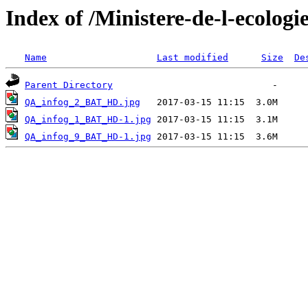
Index of /Ministere-de-l-ecologi
Name
Last modified
Size
De
Parent Directory
QA_infog_2_BAT_HD.jpg
QA_infog_1_BAT_HD-1.jpg
QA_infog_9_BAT_HD-1.jpg